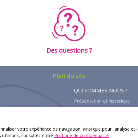
Des questions ?
Plan du site
QUI SOMMES-NOUS ?
Présentation et historique
Structure
Actualités
onnaliser votre expérience de navigation, ainsi que pour l'analyse et 
Questions / Réponses
s utilisons, consultez notre
Politique de confidentialité
.